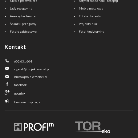
Meble pracownicze
Sofy fotele do holu i recepcji
Lady recepcyjne
Meble metalowe
Aneksy kuchenne
Fotele i krzesła
Ścianki i przegrody
Projekty biur
Fotele gabinetowe
Fotel Audytoryjny
Kontakt
602 631 604
r.gacek@projektmebel.pl
biuro@projektmebel.pl
facebook
google+
biurowe inspiracje