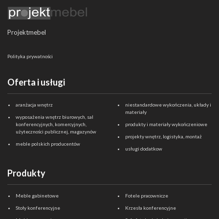
Projektmebel
Polityka prywatności
Oferta i usługi
aranżacja wnętrz
niestandardowe wykończenia, układy i
materiały
wyposażenia wnętrz biurowych, sal
konferencyjnych, komercyjnych,
produkty i materiały wykończeniowe
użyteczności publicznej, magazynów
projekty wnętrz, logistyka, montaż
meble polskich producentów
usługi dodatkow
Produkty
Meble gabinetowe
Fotele pracownicze
Stoły konferencyjne
Krzesła konferencyjne