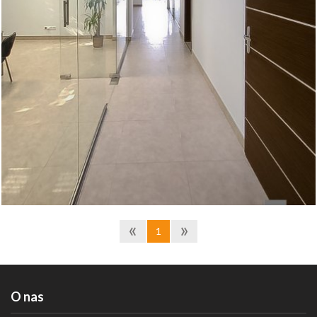
tworzenie zacisznych pomieszczeń bez utraty poczucia
przestrzeni. Szkło hartowane o grubości 12 m gwarantuje
bezpieczeństwo użytkowania, a dzięki wykończeniu ze stali
nierdzewnej całość prezentuje się efektownie i
nowocześnie.
«
»
1
O nas