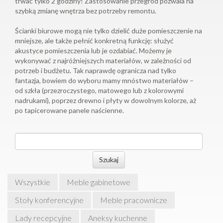
trwać tylko 2 godziny! Zastosowanie przegród pozwala na
szybką zmianę wnętrza bez potrzeby remontu.
Ścianki biurowe mogą nie tylko dzielić duże pomieszczenie na
mniejsze, ale także pełnić konkretną funkcję: służyć
akustyce pomieszczenia lub je ozdabiać. Możemy je
wykonywać z najróżniejszych materiałów, w zależności od
potrzeb i budżetu. Tak naprawdę ogranicza nad tylko
fantazja, bowiem do wyboru mamy mnóstwo materiałów –
od szkła (przezroczystego, matowego lub z kolorowymi
nadrukami), poprzez drewno i płyty w dowolnym kolorze, aż
po tapicerowane panele naścienne.
Szukaj
Wszystkie
Meble gabinetowe
Stoły konferencyjne
Meble pracownicze
Lady recepcyjne
Aneksy kuchenne