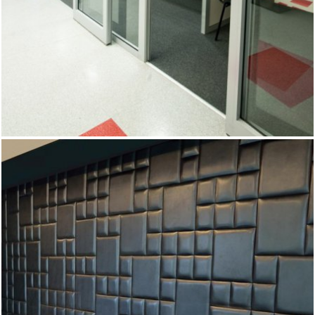
dźwiękochłonne, pozwalające na stworzenie wielu
zacisznych, komfortowych miejsc pracy na stosunkowo
niewielkiej powierzchni.
Jeżeli marzysz o niepowtarzalnym wnętrzu wiernie
oddającym ducha Twojej firmy, to panele naścienne są
właśnie tym czego szukasz. Panelami można pokryć ścianę,
jej wybrany fragment lub całe pomieszczenie. Mogą być w
kolorze naturalnego drewna, lub w dowolnym, wybranym