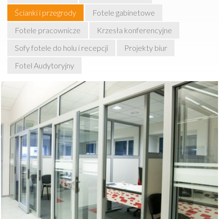
Ścianki i przegrody
Fotele gabinetowe
Fotele pracownicze
Krzesła konferencyjne
Sofy fotele do holu i recepcji
Projekty biur
Fotel Audytoryjny
Chcesz podzielić jedno duże pomieszczenie na szereg
mniejszych? Dzięki ściankom Alumax możesz to zrobić bez
konieczności gruntownej przebudowy całego obiektu.
Profil wykonany z aluminium jest lekki i solidny a szeroki
wybór materiałów wypełniających pozwala dostosować
ściankę dokładnie do Twoich potrzeb. Do wyboru masz
szkło, panele w dziesiątkach kolorów czy płyty