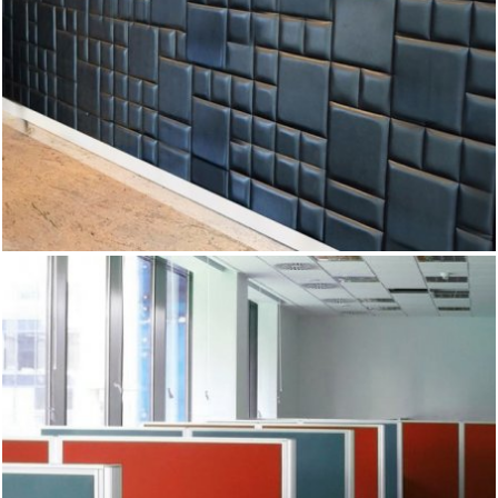
przez Ciebie kolorze. Mogą być płaskie lub przestrzenne,
układane z prostokątów, sześciokątów czykwadratów
różnej wielkości. Jednym słowem opowiedz nam czego
chcesz, a my to dla Ciebie zaprojektujemy i wykonamy
zgodnie z Twoimi wymaganiami.
Tworzysz biuro typu open space? Ścianki panelowe
pomogą Ci optymalnie wykorzystać przestrzeń danego
pomieszczenia, a dzięki temu, że każdy nasz projekt