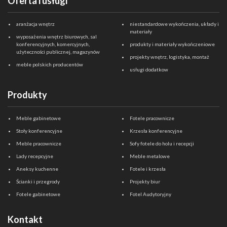
Oferta i usługi
aranżacja wnętrz
niestandardowe wykończenia, układy i
materiały
wyposażenia wnętrz biurowych, sal
konferencyjnych, komercyjnych,
produkty i materiały wykończeniowe
użyteczności publicznej, magazynów
projekty wnętrz, logistyka, montaż
meble polskich producentów
usługi dodatkow
Produkty
Meble gabinetowe
Fotele pracownicze
Stoły konferencyjne
Krzesła konferencyjne
Meble pracownicze
Sofy fotele do holu i recepcji
Lady recepcyjne
Meble metalowe
Aneksy kuchenne
Fotele i krzesła
Ścianki i przegrody
Projekty biur
Fotele gabinetowe
Fotel Audytoryjny
Kontakt