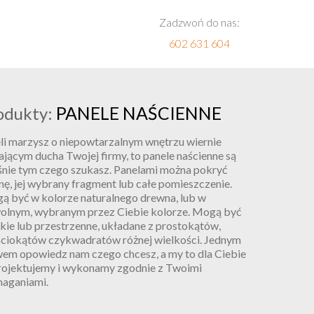
Zadzwoń do nas:
602 631 604
PANELE NAŚCIENNE
odukty:
li marzysz o niepowtarzalnym wnętrzu wiernie
jącym ducha Twojej firmy, to panele naścienne są
śnie tym czego szukasz. Panelami można pokryć
nę, jej wybrany fragment lub całe pomieszczenie.
ą być w kolorze naturalnego drewna, lub w
olnym, wybranym przez Ciebie kolorze. Mogą być
kie lub przestrzenne, układane z prostokątów,
ściokątów czykwadratów różnej wielkości. Jednym
wem opowiedz nam czego chcesz, a my to dla Ciebie
rojektujemy i wykonamy zgodnie z Twoimi
aganiami.