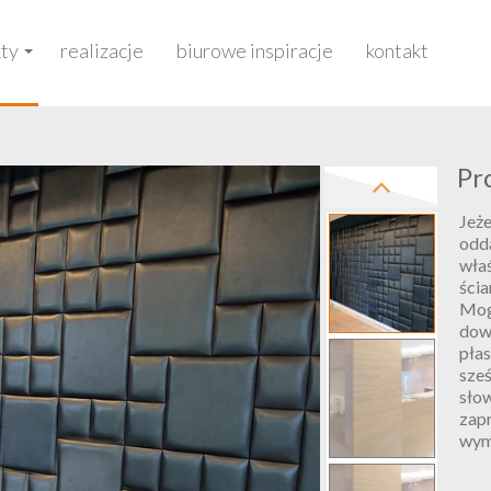
ty
realizacje
biurowe inspiracje
kontakt
Pr
Jeże
odda
wła
ścia
Mog
dow
płas
sze
sło
zap
wym