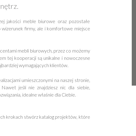
nętrz.
ej jakości meble biurowe oraz pozostałe
 wizerunek firmy, ale i komfortowe miejsce
ucentami mebli biurowych, przez co możemy
em tej kooperacji są unikalne i nowoczesne
jbardziej wymagających klientów.
lizacjami umieszczonymi na naszej stronie,
Nawet jeśli nie znajdziesz nic dla siebie,
wiązania, idealne właśnie dla Ciebie.
ych krokach stwórz katalog projektów, które