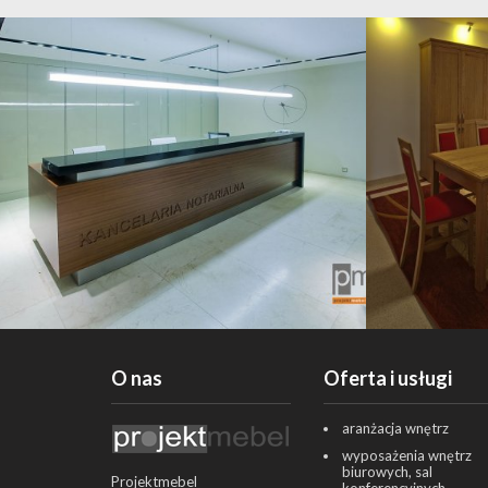
O nas
Oferta i usługi
aranżacja wnętrz
wyposażenia wnętrz
biurowych, sal
Projektmebel