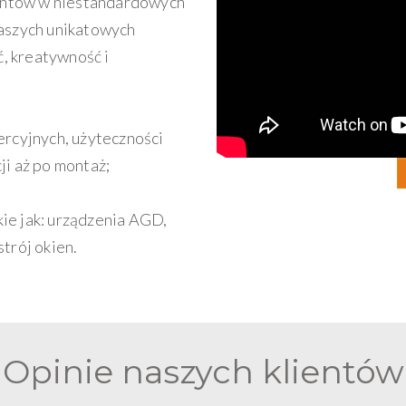
entów w niestandardowych
naszych unikatowych
, kreatywność i
ercyjnych, użyteczności
ji aż po montaż;
ie jak: urządzenia AGD,
strój okien.
Opinie naszych klientów