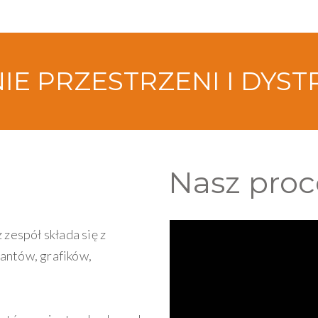
E PRZESTRZENI I DYST
Nasz proc
 zespół składa się z
antów, grafików,