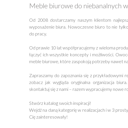
Meble biurowe do niebanalnych w
Od 2008 dostarczamy naszym klientom najlepsz
wyposażenie biura. Nowoczesne biuro to nie tylko
do pracy.
Od prawie 10 lat współpracujemy z wieloma prod
łączyć ich wszystkie koncepty i możliwości. Owoc
meble biurowe, które zaspokoją potrzeby nawet na
Zapraszamy do zapoznania się z przykładowymi rea
zobacz jak wygląda oryginalna organizacja biura. 
skontaktuj się z nami – razem wypracujemy nowe roz
Stwórz katalog swoich inspiracji!
Wejdź na daną kategorię w realizacjach i w 3 prost
Cię zainteresowały!