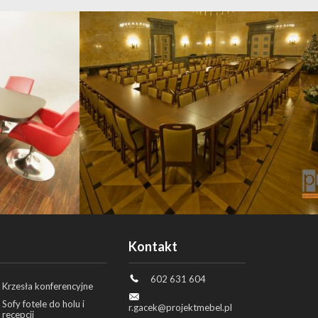
Kontakt
602 631 604
Krzesła konferencyjne
Sofy fotele do holu i
r.gacek@projektmebel.pl
recepcji