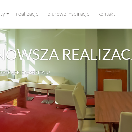
ty
realizacje
biurowe inspiracje
kontakt