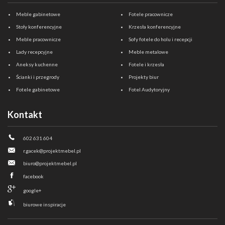
Meble gabinetowe
Fotele pracownicze
Stoły konferencyjne
Krzesła konferencyjne
Meble pracownicze
Sofy fotele do holu i recepcji
Lady recepcyjne
Meble metalowe
Aneksy kuchenne
Fotele i krzesła
Ścianki i przegrody
Projekty biur
Fotele gabinetowe
Fotel Audytoryjny
Kontakt
602 631 604
r.gacek@projektmebel.pl
biuro@projektmebel.pl
facebook
google+
biurowe inspiracje