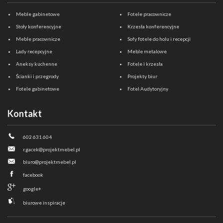
Meble gabinetowe
Fotele pracownicze
Stoły konferencyjne
Krzesła konferencyjne
Meble pracownicze
Sofy fotele do holu i recepcji
Lady recepcyjne
Meble metalowe
Aneksy kuchenne
Fotele i krzesła
Ścianki i przegrody
Projekty biur
Fotele gabinetowe
Fotel Audytoryjny
Kontakt
602 631 604
r.gacek@projektmebel.pl
biuro@projektmebel.pl
facebook
google+
biurowe inspiracje