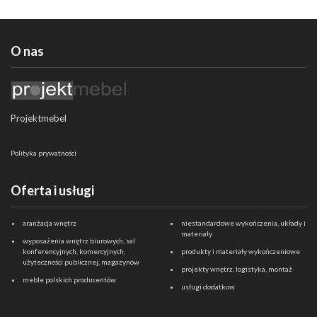
O nas
Projektmebel
Polityka prywatności
Oferta i usługi
aranżacja wnętrz
niestandardowe wykończenia, układy i
materiały
wyposażenia wnętrz biurowych, sal
konferencyjnych, komercyjnych,
produkty i materiały wykończeniowe
użyteczności publicznej, magazynów
projekty wnętrz, logistyka, montaż
meble polskich producentów
usługi dodatkow