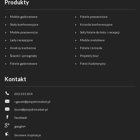
Produkty
Meble gabinetowe
Fotele pracownicze
Stoły konferencyjne
Krzesła konferencyjne
Meble pracownicze
Sofy fotele do holu i recepcji
Lady recepcyjne
Meble metalowe
Aneksy kuchenne
Fotele i krzesła
Ścianki i przegrody
Projekty biur
Fotele gabinetowe
Fotel Audytoryjny
Kontakt
602 631 604
r.gacek@projektmebel.pl
biuro@projektmebel.pl
facebook
google+
biurowe inspiracje