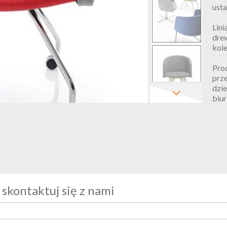
usta
Lini
drew
kole
Pro
prze
dzie
biu
 skontaktuj się z nami