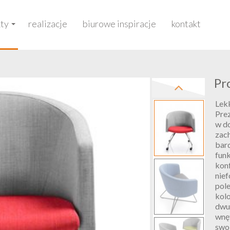
ty
realizacje
biurowe inspiracje
kontakt
Pr
Lek
Prez
w d
zac
bar
funk
konf
nief
pol
kolo
dwu
wnęt
swo