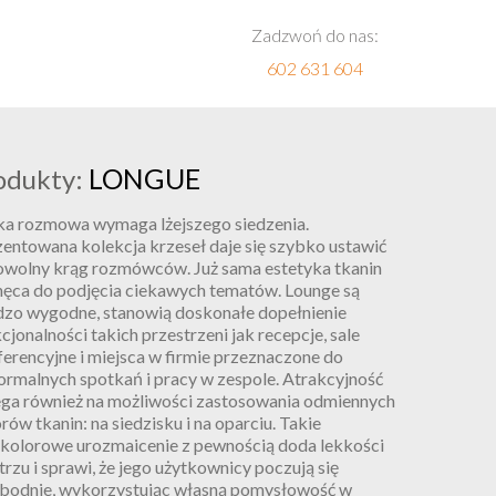
Zadzwoń do nas:
602 631 604
LONGUE
odukty:
ka rozmowa wymaga lżejszego siedzenia.
entowana kolekcja krzeseł daje się szybko ustawić
owolny krąg rozmówców. Już sama estetyka tkanin
hęca do podjęcia ciekawych tematów. Lounge są
dzo wygodne, stanowią doskonałe dopełnienie
cjonalności takich przestrzeni jak recepcje, sale
erencyjne i miejsca w firmie przeznaczone do
ormalnych spotkań i pracy w zespole. Atrakcyjność
ega również na możliwości zastosowania odmiennych
rów tkanin: na siedzisku i na oparciu. Takie
kolorowe urozmaicenie z pewnością doda lekkości
rzu i sprawi, że jego użytkownicy poczują się
bodnie, wykorzystując własną pomysłowość w