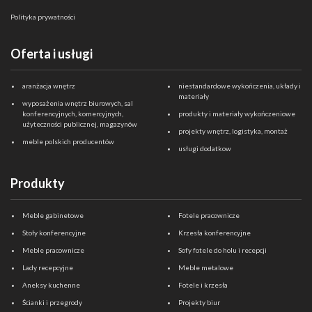
Polityka prywatności
Oferta i usługi
aranżacja wnętrz
niestandardowe wykończenia, układy i
materiały
wyposażenia wnętrz biurowych, sal
konferencyjnych, komercyjnych,
produkty i materiały wykończeniowe
użyteczności publicznej, magazynów
projekty wnętrz, logistyka, montaż
meble polskich producentów
usługi dodatkow
Produkty
Meble gabinetowe
Fotele pracownicze
Stoły konferencyjne
Krzesła konferencyjne
Meble pracownicze
Sofy fotele do holu i recepcji
Lady recepcyjne
Meble metalowe
Aneksy kuchenne
Fotele i krzesła
Ścianki i przegrody
Projekty biur