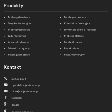
Produkty
Meble gabinetowe
Fotele pracownicze
Stoły konferencyjne
Krzesła konferencyjne
Meble pracownicze
Sofy fotele do holu i recepcji
Lady recepcyjne
Meble metalowe
Aneksy kuchenne
Fotele i krzesła
Ścianki i przegrody
Projekty biur
Fotele gabinetowe
Fotel Audytoryjny
Kontakt
602 631 604
r.gacek@projektmebel.pl
biuro@projektmebel.pl
facebook
google+
biurowe inspiracje