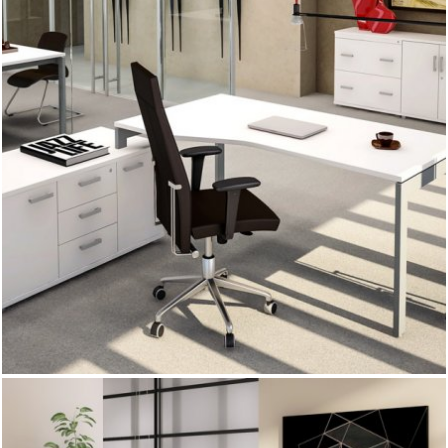
Linia QUATTRO to meble polecane dla użytkowników
szukających mebli nowoczesnych, oryginalnych i
efektownych. Proste kształty stelaża i blatów doskonale
trafiają w obowiązujące trendy – są istotą połączenia
modnego designu i funkcjonalności.
Blaty gr 25 mm unoszą się 10 mmm nad stelażem ,
kilkanaście różnych układów kolorystycznych