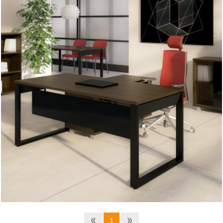
Awangardowy design stelaża biurka w połączeniu z
ciekawym zestawieniem kolorystycznym mebli nadają
pomieszczeniom nowoczesnego charakteru. Dzięki
nowatorskim uchwytom oraz powierzchniom na wysoki
połysk, system idealnie wpisuje się w najnowsze wzornicze
trendy. BRAVO to połączenie dynamiki kompozycyjnej i
futurystycznej kreacji, polecany dla amatorów odważnych
rozwiązań.
Płyta melaminowana - dostępna kolorystyka wg wzornika
Wuteh 14 kolorów . Blaty i wieńce górne - grubość 25mm.
Metalowy stelaż - profil 70x30mm - dostępna kolorystyka
wg wzornika 4 kolory . Możliwość domówienia uchwytu L-
128 PM-1 / Port multimedialny Uchylna kaseta podblatowa
stalowa, malowana proszkowo na kolor RAL9006;
Wyposażony w:
• 2 gniazda zasilające okrągłe z bolcem 230V z kablem
dł.3m zakończonym wtykiem kątowym unischuko
16A/230V
«
»
• 2 gniazda RJ45 cat5e UTP zakończone kablem dł. 3m z
1