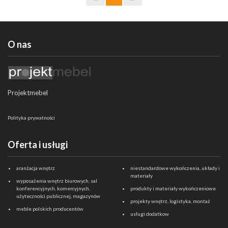
wtykiem “męskim”
• 1 gniazdo VGA z kablem dł.3m zakończonym wtykiem
“męskim”
• 1 gniazdo USB typ 2.0 A “żeńskie” z kablem dł.3m
O nas
zakończonym wtykiem “męskim”
• 1 gniazdo HDMI “żeńskie” z kablem dł.3m zakończonym
wtykiem “męskim”
Projektmebel
Polityka prywatności
Oferta i usługi
aranżacja wnętrz
niestandardowe wykończenia, układy i
materiały
wyposażenia wnętrz biurowych, sal
konferencyjnych, komercyjnych,
produkty i materiały wykończeniowe
użyteczności publicznej, magazynów
projekty wnętrz, logistyka, montaż
meble polskich producentów
usługi dodatkow