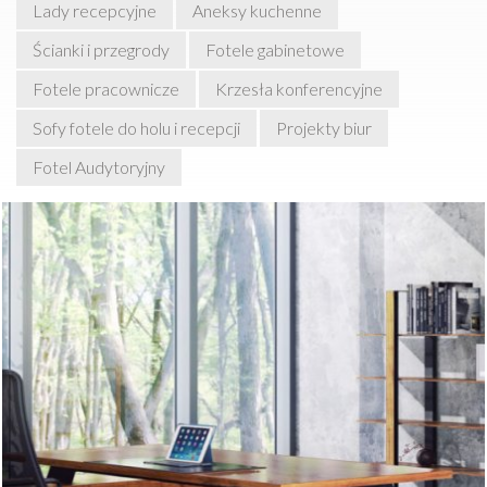
Lady recepcyjne
Aneksy kuchenne
Ścianki i przegrody
Fotele gabinetowe
Fotele pracownicze
Krzesła konferencyjne
Sofy fotele do holu i recepcji
Projekty biur
Fotel Audytoryjny
Meble biurowe z systemu VIPA przeznaczone są głównie
do wyposażania gabinetów. Dzięki połączeniu prostoty
formy i wysokiej klasy materiałów meble te zachwycają
niepowtarzalnym stylem. Możliwość zastosowania kilku
rodzajów oklein naturalnych nadaje meblom z gabinetu
WIP A unikalny charakter. Ponadto zarówno noga biurka