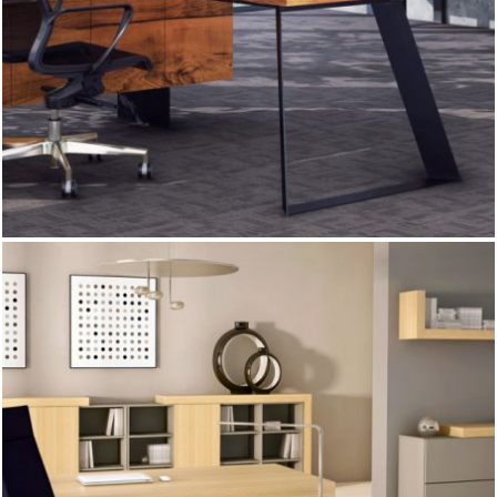
jak i kontener podporowy wykonane są ze stali z
uszlachetnionej drewnem . Uzupełnieniem linii są stoliki
oraz dostawki konferencyjne, które umożliwiają szybkie
przekształcenie biura w salę obrad dla kilku lub kilkunastu
osób. A tym, którzy cenią sobie kompleksowe rozwiązania i
oryginalny wystrój oferujemy również system regałów
dopasowanych swoją lekka formą do całości systemu
mebli.
Awangardowe kształty i efektowne połączenie
kolorystyczne to cechy gabinetu AUTTICA. Polecany jest
klientom ceniącym nowoczesny wygląd a jednocześnie
niezwykły, unikalny design. To rozwiązanie łączące