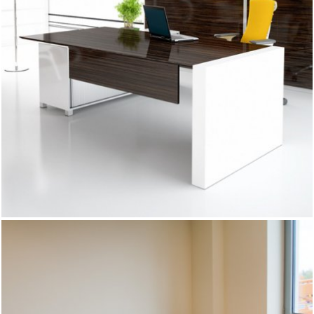
Tym, którzy lubią mieć solidne podstawy z pewnością
spodobają się meble z serii L-max. Zestawienie blatu o
bardzo wąskiej krawędzi z nogą o grubości 10 cm powoduje,
że biurka L-max znacząco wyróżnia się wśród innych mebli
przeznaczonych do gabinetów. Szeroki wachlarz
modyfikacji mebli – poczynając od możliwości dołączenia do
biurka kontenera podporowego w wybranym kształcie,
poprzez pokrycie okleinami lakierowanymi bądź nie, na
laminatach w najróżniejszych kolorach skończywszy –
pozwala na uzyskanie mebli dopasowanych dokładnie do
Twoich potrzeb i oczekiwań. Dodatkowo ręczne wykonanie
biurek gwarantuje najwyższą dbałość o szczegóły