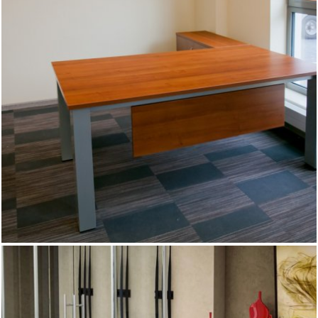
Stół z powyłamywanymi nogami jest dobry do ćwiczenia
wymowy, natomiast w biurze lepiej zagwarantować sobie,
że nasze meble będą solidne i stabilne. Dlatego biurka z
serii Mega oparte są na metalowym stelażu z nogami o
grubości 10 cm. Klasyczna, prosta forma sprawdzi się w
każdym otoczeniu, a szeroki wybór kolorów blatu pozwoli
dopasować go do naszych upodobań.