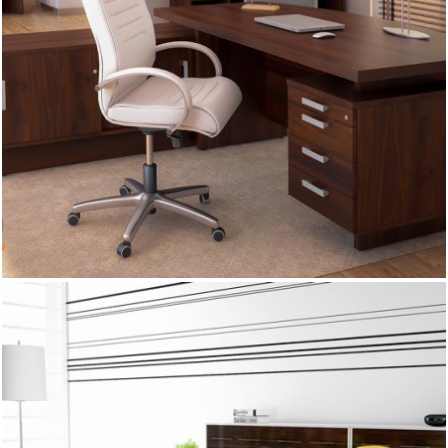
unikalne wzornictwo podkreśla wyjątkowy charakter
aranżowanego pomieszczenia. Doskonale sprawdza się w
pokojach managerów ceniących prostotę i klasykę kreacji,
ale również wśród użytkowników chcących prestiżowo i
elegancko wyposażyć gabinet.
Wykonanie w całości z płyt melaminowanych. Do wyboru
kilkanaście kolorów . Blaty grubości 41 mm
Płyta melaminowana - dostępna kolorystyka wg wzornika
Wuteh. Blaty biurek i stolików- grubość 41mm. Uchwyty i
ramki - srebrne aluminium. Witryna - szkło mleczne. PM-1 /
Port multimedialny Uchylna kaseta podblatowa stalowa,
malowana proszkowo na kolor RAL9006