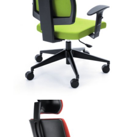
Raya to propozycja przyjaznego użytkownikowi krzesła
pracowniczego. Wyposażone jest ono w ergonomiczny
mechanizm synchroniczny pozwalający na tzw. 'dynamiczne
siedzenie", regulowane podłokietniki, oparcie i siedzisko.
Wszystkie te regulacje pozwalają na komfort pracy dla
osób, które spędzają za biurkiem nawet kilkanaście godzin
dziennie. Model wyróżnia się oszczędnym w formie
wzornictwem, bazującym na kontrastach geometrycznych,
wyrazistych liniach i materiałach - części wykonanych z
tworzywa, tapicerowanych, metalowych.