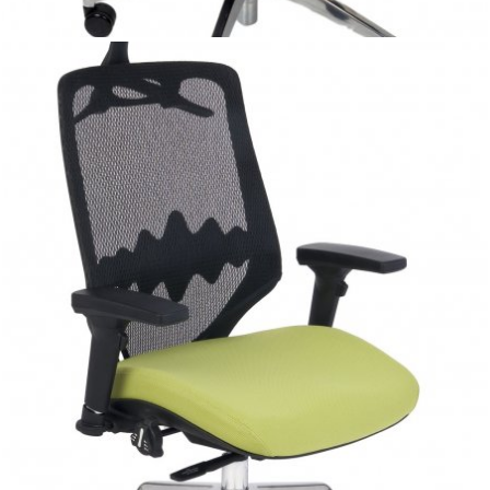
synchroniczny mechanizm ruchowy.
Fotel Futura 4 S Futura 3 S, wyposażone w nowoczesne
rozwiązania, takie jak:
regulowane podłokietniki w 4 płaszczyznach (4D),
regulowaną głębokość siedziska, regulacje profilu
siedziska,
synchroniczny mechanizm ruchowy zapewniający
nieustanne podparcie pleców użytkownika z automatycznie
dobraną siłą oporu oraz wspomniany
zagłówek regulowany w dwóch płaszczyznach.