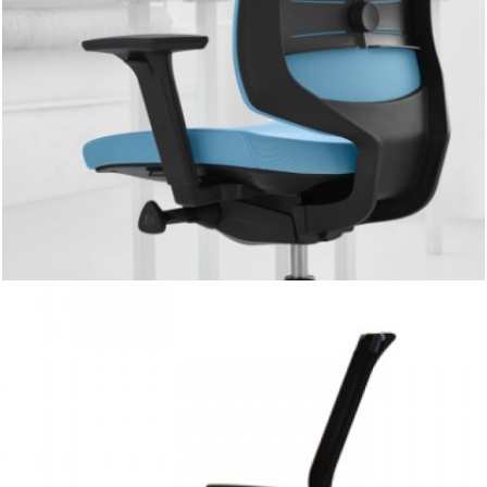
podparcie lędźwiowe umożliwia regulacje zarówno na
wysokość jak i na głębokość. To gwarantuje pełne
wsparcie dolnego odcinka kręgosłupa. Intuicyjny i prosty w
użytkowaniu mechanizm Synchro lub Synchro Self pozwala
na dynamiczne siedzenie i komfort podczas długich godzin
pracy. Oparcie dostępne jest w dwóch wariantach:
siatkowym i tapicerowanym. Wykończenie krzesła można
dostosować do stylu wnętrza. To idealne rozwiązanie dla
osób poszukujących ergonomicznych krzeseł za rozsądną
cenę. Ze względów środowiskowych LightUp złożony jest z
bardzo małej ilości elementów i w 95% nadaje się do
recyklingu
PERFO III