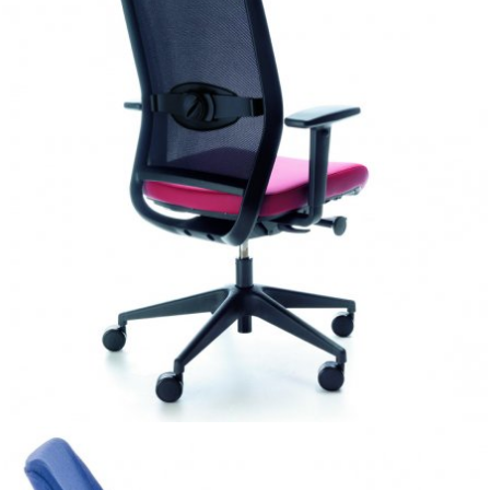
Veris Net
to w pełni ergonomiczny fotel biurowy, który posiada
szereg mechanizmów umożliwiających pełne dostosowanie
siedziska do potrzeb użytkownika. Atutami tego modelu
jest nowoczesny mechanizm synchroniczny z funkcjami
dodatkowymi oraz ergonomicznie wyprofilowane oparcie z
dodatkowym odchyleniem i regulacją głębokości podparcia
lędźwiowego. Elementem wyróżniającym produkt jest
możliwość dodatkowego pochylenia przedniej części
siedziska co zapobiega uciskaniu tylnej części ud. Dzięki
zastosowanym regulacjom w prosty i skuteczny sposób
możemy zminimalizować dolegliwości spowodowane
długotrwałą pracą przy biurku, poprawiając efektywność
wykonywanej pracy