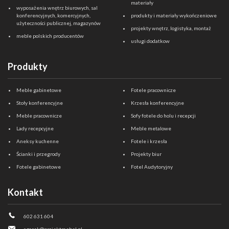
materiały
wyposażenia wnętrz biurowych, sal
konferencyjnych, komercyjnych,
produkty i materiały wykończeniowe
użyteczności publicznej, magazynów
projekty wnętrz, logistyka, montaż
meble polskich producentów
usługi dodatkow
Produkty
Meble gabinetowe
Fotele pracownicze
Stoły konferencyjne
Krzesła konferencyjne
Meble pracownicze
Sofy fotele do holu i recepcji
Lady recepcyjne
Meble metalowe
Aneksy kuchenne
Fotele i krzesła
Ścianki i przegrody
Projekty biur
Fotele gabinetowe
Fotel Audytoryjny
Kontakt
602 631 604