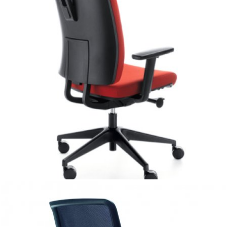
Veris
to w pełni ergonomiczny fotel biurowy, który posiada
szereg mechanizmów umożliwiających pełne dostosowanie
siedziska do potrzeb użytkownika. Atutami tego modelu
jest nowoczesny mechanizm synchroniczny z funkcjami
dodatkowymi oraz ergonomicznie wyprofilowane oparcie z
dodatkowym odchyleniem i regulacją głębokości podparcia
lędźwiowego. Elementem wyróżniającym produkt jest
możliwość dodatkowego pochylenia przedniej części
siedziska co zapobiega uciskaniu tylnej części ud. Dzięki
zastosowanym regulacjom w prosty i skuteczny sposób
możemy zminimalizować dolegliwości spowodowane
długotrwałą pracą przy biurku, poprawiając efektywność
wykonywanej pracy