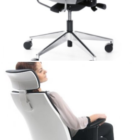
regulowane na wysokość i głębokość siedzisko oraz
regulowane podłokietniki. Dzięki pełnemu dostosowaniu
do potrzeb, w prosty i skuteczny sposób możliwe jest
zminimalizowanie dolegliwości spowodowanych
długotrwałą pracą przy biurku, co poprawia ektywność
wykonywanej pracy.
Elementem wyróżniającym krzesło jest oparcie, którego
konstrukcja pozwala na najbardziej efektywne
dopasowanie się do kręgosłupa użytkownika, także
w trakcie wykonywanych przez niego ruchów. Konstrukcja
oparcia została zaprojektowana tak, aby umożliwiać
elastyczne odchylanie się zarówno do tyłu jak i na boki.
Dzięki możliwości różnych kombinacji wzorów, faktur oraz
rodzajów obić tapicerskich z dużą swobodą można
dostosować to komfortowe krzesło do każdego wnętrza.
Corr to pełnowymiarowy, ergonomiczny fotel obrotowy
występujący w wersji pracowniczej CJ 102 i menadżerskiej
z zagłówkiem CJ103. Wysoka jakość włoskich
podzespołów jest gwarancją trwałości fotela, przy
zachowaniu bardzo dobrej relacji ceny do jakości.