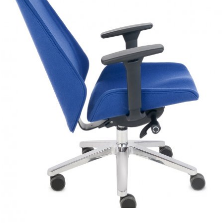
MOON to krzesło z klasą, produkowane w przez firmę
Grospol w kraju.
Dostawa 3 do 5 dni roboczych
Bogata paleta tapicerek
Siedzisko i oparcie wyprofilowane jak w samochodzie
wyścigowym.
Mechanizm synchroniczny z regulacją głębokości, regulacja
podłokietników i oparcia.
Gwarancja producenta 3 lata.
Fotel Moon posiada atest wytrzymałości
Zapraszamy do naszego biura, fotel Moon czeka na
przetestowanie.