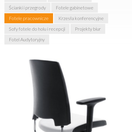
Ścianki i przegrody
Fotele gabinetowe
Fotele pracownicze
Krzesła konferencyjne
Sofy fotele do holu i recepcji
Projekty biur
Fotel Audytoryjny
Arca to propozycja przyjaznego użytkownikowi krzesła
pracowniczego. Wersja obrotowa posiada szereg
mechanizmów umożliwiających pełne dostosowanie
siedziska do potrzeb użytkownika. Mechanizm
synchroniczny wymusza zachowanie prawidłowej pozycji
ciała i umożliwia tzw. „dynamiczne siedzenie”. Krzesło
wyposażone jest w regulowane na wysokość oparcie,