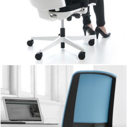
Corr to prosta forma, z charakterystyczną linią oparcia
dodającą fotelowi lekkości i płynności.
Corr występuje w dwóch kolorystycznych wariantach :
białym i czarnym
LIGHT UP
Nowe krzesło obrotowe LightUp to kompromis pomiędzy
jakością, ceną, a komfortem siedzenia. Innowacyjne