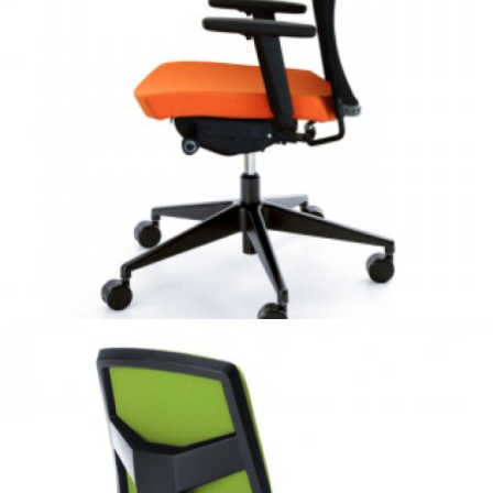
Cechą charakterystyczną krzeseł menadżerskich Perfo III
jest wykorzystanie oddychającej tkaniny siatkowej na
oparciu, umożliwiającej doskonałą wentylację dla pleców.
Krzesło przyciąga uwagę swoją dynamiczną, lekką
konstrukcją, dając równocześnie poczucie komfortu
siedzenia.