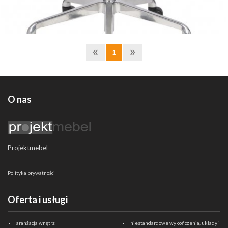
oparcie fotela wykonane z siatki, części lędźwiowej oparcie
wyposażone jest w profil o regulowanej wysokości.
kilkanaście kolorów tapicerek
«
»
1
regulowane podłokietniki
dostawa 3 do 5 dni
atest wytrzymałości
O nas
Projektmebel
Polityka prywatności
Oferta i usługi
aranżacja wnętrz
niestandardowe wykończenia, układy i