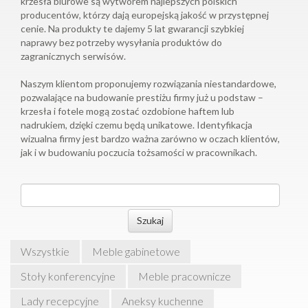
krzesła biurowe są wytworem najlepszych polskich
producentów, którzy dają europejską jakość w przystępnej
cenie. Na produkty te dajemy 5 lat gwarancji szybkiej
naprawy bez potrzeby wysyłania produktów do
zagranicznych serwisów.
Naszym klientom proponujemy rozwiązania niestandardowe,
pozwalające na budowanie prestiżu firmy już u podstaw –
krzesła i fotele mogą zostać ozdobione haftem lub
nadrukiem, dzięki czemu będą unikatowe. Identyfikacja
wizualna firmy jest bardzo ważna zarówno w oczach klientów,
jak i w budowaniu poczucia tożsamości w pracownikach.
Szukaj
Wszystkie
Meble gabinetowe
Stoły konferencyjne
Meble pracownicze
Lady recepcyjne
Aneksy kuchenne