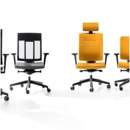
Xenon
to kolekcja pracowniczych krzeseł obrotowych,
zaprojektowana przez niemiecką grupę projektową ITO
Design. Jest to rodzina stworzona dla wymagających
użytkowników, dla których najważniejsze są ergonomiczne
rozwiązanie jednak przy zachowaniu pełnej dbałości o
design i estetykę wykonania siedziska.
Xenon to krzesło podstawowe w ofercie Profim, co
oznacza, że wyposażone jest ono we wszelkie potrzebne
mechanizmy i regulacje czyniące produkt w pełni
ergonomicznym, przy zachowaniu dobrego poziomu ceny.
To najnowocześniejsze krzesło pracownicze, które posiada
unikatowe, niespotykane dotychczas funkcje jak chociażby
innowacyjne podparcie odcinka lędźwiowego kręgosłupa
czy podłokietniki umożliwiające regulację nakładki w
dowolnym kierunku w płaszczyźnie poziomej. Krzesło
występuje w dwóch wariantach mechanizmów do wyboru –
synchro z płynną i szybką regulacją siły sprężystości