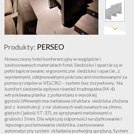
PERSEO
Produkty:
Nowoczesny fotel konferencyjny w wyglądzie i
zastosowanych materiałach fotel. Siedzisko i oparcie są w
pełni tapicerowane; ergonomiczne siedzisko i oparcie , z
wymiennymi, zdejmowalnymi pokrowcami montowanymi za
pomocą rzepów w VELCRO – system bez zszywkowy. Na
komfort siedzenia wpływa również trudnopalna (M-4)
wtryskiwana pianka z poliuretanu o wysokiej
gęstości.Wewnętrzna metalowa struktura siedziska złożona
jest z konstrukcji z rur stalowych walcowanych na zimno,
giętych ( jakość ST-37), ze sprężynami metalowymi o
grubości 3 mm. Dla większej odporności na użytkowanie i
lepszego poziomowania siedziska, zastosowano
automatyczny system składania podwójną sprężyną. System