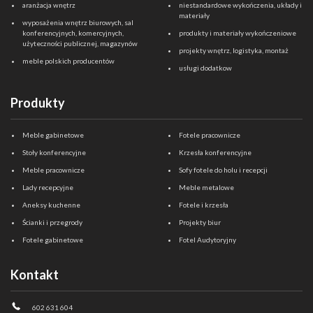
aranżacja wnętrz
niestandardowe wykończenia, układy i
materiały
wyposażenia wnętrz biurowych, sal
konferencyjnych, komercyjnych,
produkty i materiały wykończeniowe
użyteczności publicznej, magazynów
projekty wnętrz, logistyka, montaż
meble polskich producentów
usługi dodatkow
Produkty
Meble gabinetowe
Fotele pracownicze
Stoły konferencyjne
Krzesła konferencyjne
Meble pracownicze
Sofy fotele do holu i recepcji
Lady recepcyjne
Meble metalowe
Aneksy kuchenne
Fotele i krzesła
Ścianki i przegrody
Projekty biur
Fotele gabinetowe
Fotel Audytoryjny
Kontakt
602 631 604