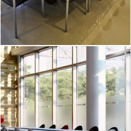
Stoły A łączą w sobie funkcjonalność z nowoczesnością.
Niebanalny design sprawia, że wyróżniają się spośród mebli
konferencyjnych. Dostępność blatów w szerokiej gamie
materiałów, połączone z solidnymi, metalowym nogami, w
kilku opcjach materiałowych daje nam uniwersalny stół do
każdej sali konferencyjnej. Zastosowanie w blacie wstawki
ze szkła piaskowanego dodaje smaku i elegancji