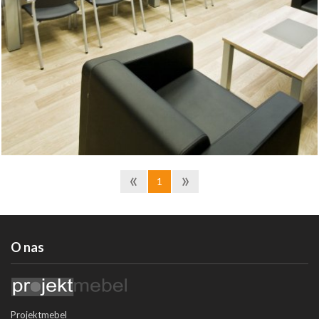
«
»
1
O nas
Projektmebel