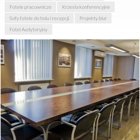
Fotele pracownicze
Krzesła konferencyjne
Sofy fotele do holu i recepcji
Projekty biur
Fotel Audytoryjny
Stoły konferencyjne VRC mają wręcz monumentalny
charakter - są solidne i duże. Stół może być oparty na
nogach o konstrukcji komorowej lub na nogach
metalowych z kwadratową stopą. Kombinacja różnych
wariantów nóg umożliwia niejako wydzielenie dwóch stref -
dla prowadzącego i dla pozostałych uczestników
spotkania. Ponadto zmniejszamy ilość podpór, a co za tym
idzie - minimalizujemy ryzyko kolizji nóg uczestników
spotkania z elementami konstrukcji stołu.