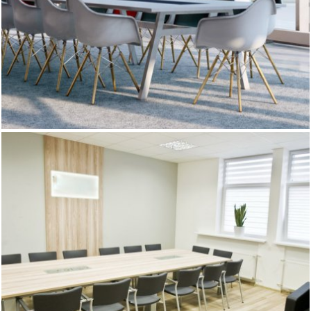
Solidne i stabilne stoły z systemu Mega od razu wzbudzają
zaufanie i szacunek. Masywne nogi w dolnej części mogą
być dodatkowo wykończone nierdzewną stalą polerowaną,
co dodaje smaku i lekkości, oraz są zgodne z systemem
mebli pracowniczych Mega. Dzięki temu można łączyć te
systemy w jednym pomieszczeniu.