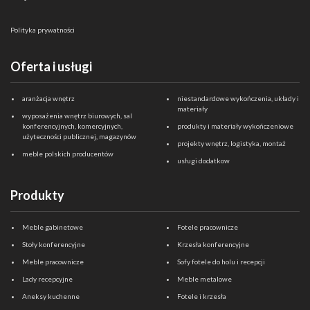
Polityka prywatności
Oferta i usługi
aranżacja wnętrz
niestandardowe wykończenia, układy i
materiały
wyposażenia wnętrz biurowych, sal
konferencyjnych, komercyjnych,
produkty i materiały wykończeniowe
użyteczności publicznej, magazynów
projekty wnętrz, logistyka, montaż
meble polskich producentów
usługi dodatkow
Produkty
Meble gabinetowe
Fotele pracownicze
Stoły konferencyjne
Krzesła konferencyjne
Meble pracownicze
Sofy fotele do holu i recepcji
Lady recepcyjne
Meble metalowe
Aneksy kuchenne
Fotele i krzesła