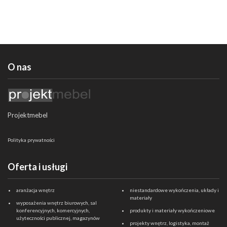
O nas
Projektmebel
Polityka prywatności
Oferta i usługi
aranżacja wnętrz
niestandardowe wykończenia, układy i
materiały
wyposażenia wnętrz biurowych, sal
konferencyjnych, komercyjnych,
produkty i materiały wykończeniowe
użyteczności publicznej, magazynów
projekty wnętrz, logistyka, montaż