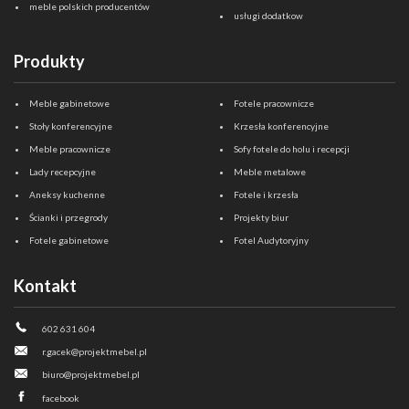
meble polskich producentów
usługi dodatkow
Produkty
Meble gabinetowe
Fotele pracownicze
Stoły konferencyjne
Krzesła konferencyjne
Meble pracownicze
Sofy fotele do holu i recepcji
Lady recepcyjne
Meble metalowe
Aneksy kuchenne
Fotele i krzesła
Ścianki i przegrody
Projekty biur
Fotele gabinetowe
Fotel Audytoryjny
Kontakt
602 631 604
r.gacek@projektmebel.pl
biuro@projektmebel.pl
facebook