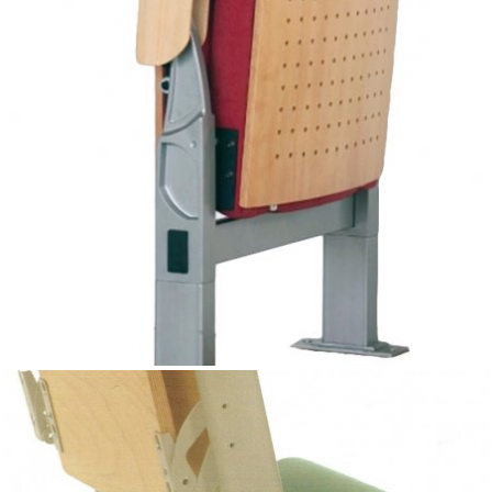
Fotel AK PLUS przeznaczony do sal teatralnych,
konferencyjnych iwykładowych, w których jest do
wykorzystania niewiele przestrzenilub do sal
wielofunkcyjnych gdzie potrzebna jest zmiana
układuprzestrzennego sali. Fotel AK Plus można
zamontowac na systemiejezdnym umozliwiającym
przesunięcie rzędów foteli. Gdyfotel jest złożony jego
głębokość wynosi 20-22 cm.
Producent FPN Kartuzy
Telefony:
zaprasza do kontaktu
(058) 681 03 57 do 58 lub meil fpn@fpn.pl