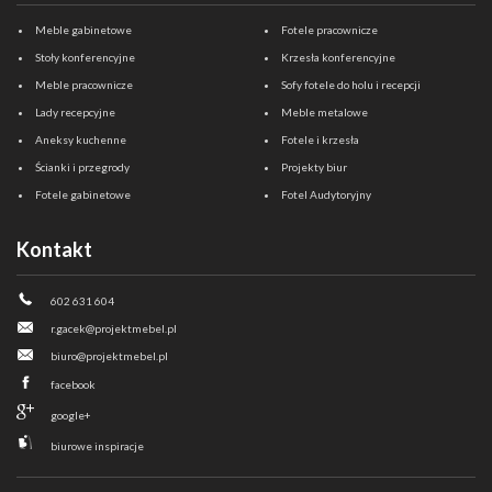
Meble gabinetowe
Fotele pracownicze
Stoły konferencyjne
Krzesła konferencyjne
Meble pracownicze
Sofy fotele do holu i recepcji
Lady recepcyjne
Meble metalowe
Aneksy kuchenne
Fotele i krzesła
Ścianki i przegrody
Projekty biur
Fotele gabinetowe
Fotel Audytoryjny
Kontakt
602 631 604
r.gacek@projektmebel.pl
biuro@projektmebel.pl
facebook
google+
biurowe inspiracje