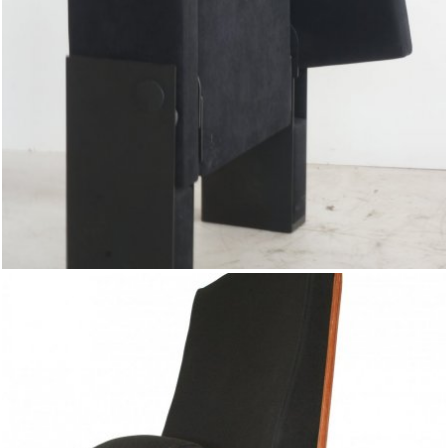
SIEDZISKIEM ZINTEGROWANYM
ZE SKŁADANYMI PODŁOKIETNIKAMI.
TECHNOLOGIA PRODUKCJI FOTELA
ZAPEWNIA BRAK WIDOCZNYCH ŚRUB
ORAZ SPAWÓW CZY INNYCH
ELEMENTÓW SPAJAJĄCYCH FOTEL.
ZASTOSOWANIE ZATOPIONYCH
KONSTRUKCJI – RAMEK Z ROZPIĘTYMI
SPRĘŻYNAMI FALISTYMI ZAPEWNIA
WYGODĘ, KOMFORT PRACY ORAZ
WYTRZYMAŁOŚĆ NA ODKSZTAŁCENIA.
POŁĄCZENIE NÓG FOTELA METALOWYM
MOSTKIEM ZAPEWNIA STABILNOŚĆ
I WYTRZYMAŁOŚĆ FOTELA ORAZ
SZTYWNOŚĆ CAŁYCH RZĘDÓW.