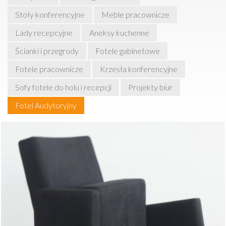
Stoły konferencyjne
Meble pracownicze
Lady recepcyjne
Aneksy kuchenne
Ścianki i przegrody
Fotele gabinetowe
Fotele pracownicze
Krzesła konferencyjne
Sofy fotele do holu i recepcji
Projekty biur
Fotel Audytoryjny
FOTEL CAŁKOWICIE TAPICEROWANY
Z AUTOMATYCZNIE PODNOSZONYM