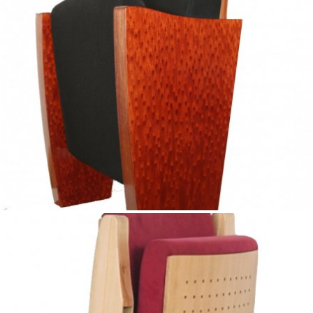
Fabryka Pomocy Naukowych z Kartuz wykona fotele
kinowe lub teatralne na zamówienie zgodnie z
wymaganiami inwestora.
Dopasujemy do wysokości stopni, szerokości
pomieszczenia lub innych wymagań. Mechanizm składania
siedziska dobrany będzie do Państwa potrzeb.
Wykończenia sklejkowe i tapicerowane posiadają
wymagane atesty.
Zapraszamy do kontaktu fpn@fpn.pl
Masz pytania? Zadzwoń!
(058) 681 03 57
lub
(058) 681 03 58