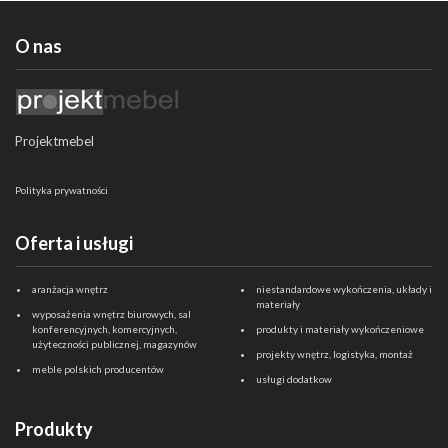
Producent FPN Kartuzy
zaprasza do kontaktu
Telefony:
O nas
(058) 681 03 57 do 58 lub meil fpn@fpn.pl
Projektmebel
Polityka prywatności
Oferta i usługi
aranżacja wnętrz
niestandardowe wykończenia, układy i
materiały
wyposażenia wnętrz biurowych, sal
konferencyjnych, komercyjnych,
produkty i materiały wykończeniowe
użyteczności publicznej, magazynów
projekty wnętrz, logistyka, montaż
meble polskich producentów
usługi dodatkow
Produkty