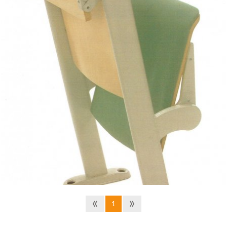
1- Funkcjonalność
- tu fotel
AK06
jest przykładem wzorcowym. Została zapewniona
odpowiednia ergonomia i różnorodność detali
umożliwiających sprawne działanie fotela przez wiele lat.
Konstrukcja nośna wykonana z rury owalnej 60x30x2
3 rodzaje stopy proponowane do tego fotela
Stelaż malowany proszkowo, kolory z palety RAL
Siedzisko i oparcie wykonane ze sklejki o grubości 12 mm,
profilowanej 3D zgodnie z opracowanym przez Instytut
Wzornictwa Przemysłowego programem "Kryteria
Antropometryczne Standaryzacji Mebli" .
«
»
1
Siedzisko posiada podgięcie podkolanowe i muldę dla
guzów kulszowych. Oparcie ma kształt kubełka z
podgięciem podlędziwiowym